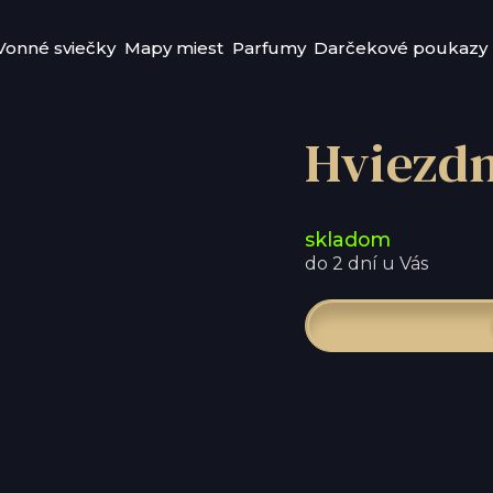
Vonné sviečky
Mapy miest
Parfumy
Darčekové poukazy
Hviezd
skladom
do 2 dní u Vás