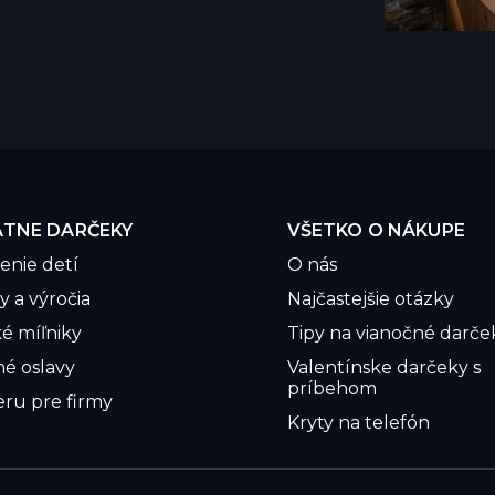
ÁTNE DARČEKY
VŠETKO O NÁKUPE
enie detí
O nás
 a výročia
Najčastejšie otázky
é míľniky
Tipy na vianočné darče
né oslavy
Valentínske darčeky s
príbehom
eru pre firmy
Kryty na telefón