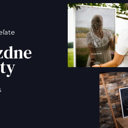
eľate
zdne
ty
s