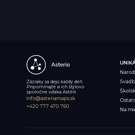
UNIK
Narod
Svadby
Zázraky sa dejú každý deň.
Pripomínajte si ich štýlovo
Školsk
spoločne vďaka Astérii
info@asteriamaps.sk
Ostat
+420 777 470 760
Na mi